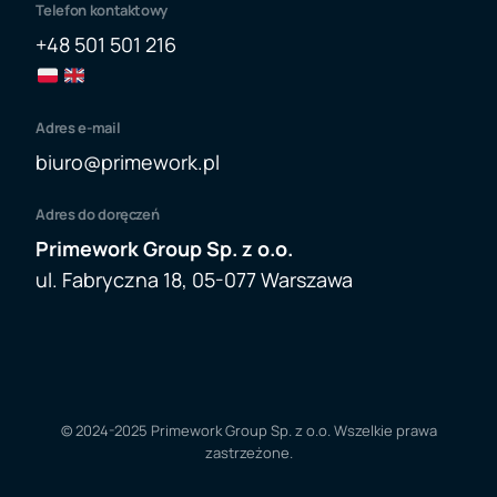
Telefon kontaktowy
+48 501 501 216
Adres e-mail
biuro@primework.p
l
Adres do doręczeń
Primework Group Sp. z o.o.
ul. Fabryczna 18, 05-077 Warszawa
© 2024-2025
Primework Group Sp. z o.o.
Wszelkie prawa
Formularz zamówienia
zastrzeżone.